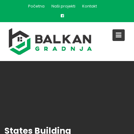
Skip
Početna
Naši projekti
Kontakt
to
content
States Building