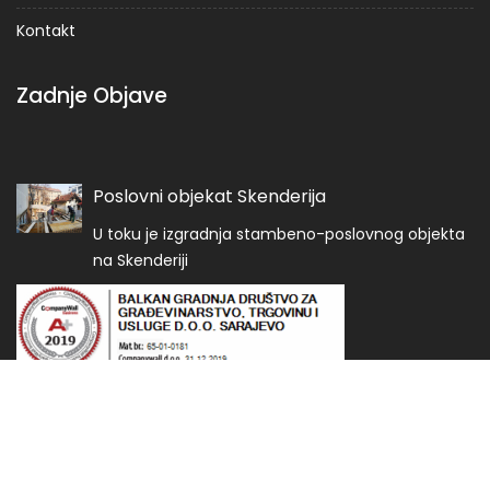
Kontakt
Zadnje Objave
Poslovni objekat Skenderija
U toku je izgradnja stambeno-poslovnog objekta
na Skenderiji
© Balkan Gradnja 2020
Construction Field by
Acme Themes
Početna
Naši projekti
Kontakt