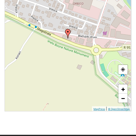
+
−
|
MapPress
© OpenStreetMap