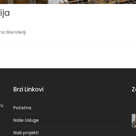
ija
na Skenderiji
Brzi Linkovi
Z
ru
Početna
Naše Usluge
Naši projekti