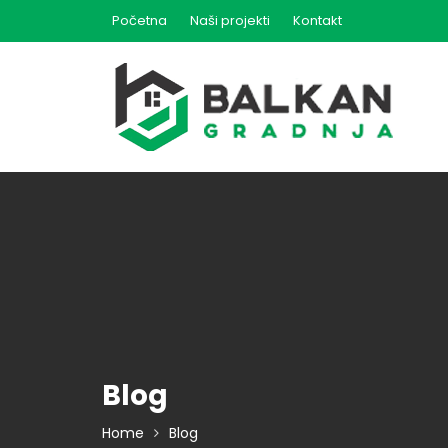
Skip
Početna
Naši projekti
Kontakt
to
content
Blog
Home
Blog