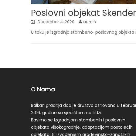
Poslovni objekat Skender
December 4, 2020
admin
U toku je izgradnja stambeno-poslovnog objekta 
O Nama
Balkan gradnja doo je društvo osnovano u februa
2016. godine sa sjedištem na Ilidži.
Bavimo se izgradnjom stambenih i poslovnih
objekata visokogradnje, adaptacijom postojećih
objekata, tj. izvođenjem građevinsko-zanatskih