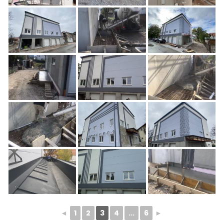
◄
1
2
3
4
...
6
►